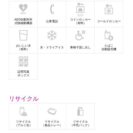
AED自動対外
コインロッカー
公衆電話
コールドロッカー
式除細動機器
（有料）
おいしい水
たばこ
氷・ドライアイス
車椅子貸し出し
（有料）
自動販売機
証明写真
ボックス
リサイクル
リサイクル
リサイクル
リサイクル
（アルミ缶）
（食品トレー）
（牛乳パック）