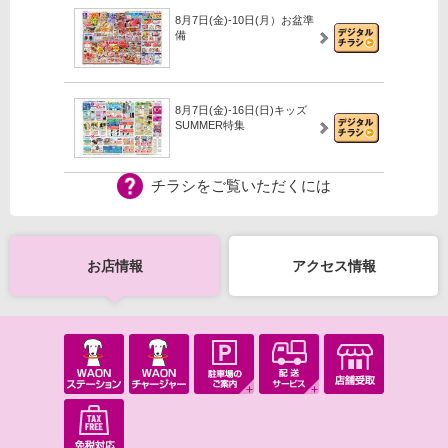
8月7日(金)-10日(月）お盆準
備
8月7日(金)-16日(日)キッズ
SUMMER特集
チラシをご覧いただくには
【iAEONアプリ】新規登録の
会員さま限定！
お店情報
アクセス情報
7月30日(木)-8月30日(日）最
強王図鑑
7月20日(月・祝)-8月15日(土)
【WEB専用】アレチャレ…