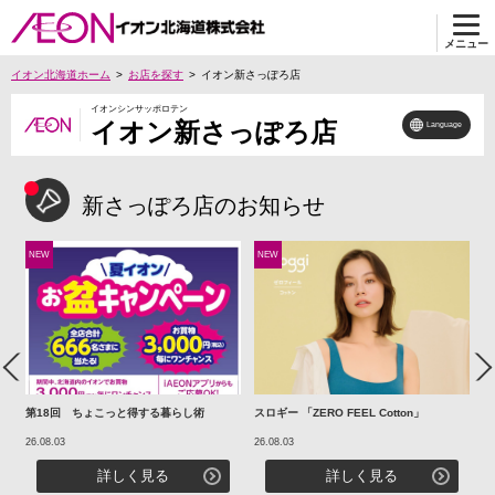
メニュー
イオン北海道ホーム
お店を探す
イオン新さっぽろ店
イオンシンサッポロテン
イオン新さっぽろ店
Language
新さっぽろ店のお知らせ
NEW
NEW
N
Previous
Ne
第18回 ちょこっと得する暮らし術
スロギー 「ZERO FEEL Cotton」
8
8
26.08.03
26.08.03
26
詳しく見る
詳しく見る