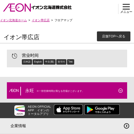
メニュー
イオン北海道ホーム
イオン帯広店
フロアマップ
イオン帯広店
店舗TOPへ戻る
营业时间
日本語
English
中文(繁)
한국어
ไทย
永旺
※一部営業時間が異なる売場がございます。
AEON OFFICIAL
APP
イオンの
トータルアプリ
企業情報