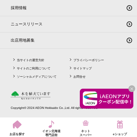
採用情報
ニュースリリース
出店用地募集
当サイトの運営方針
プライバシーポリシー
サイトのご利用について
サイトマップ
ソーシャルメディアについて
お問合せ
CLO
Copyright© 2024 AEON Hokkaido Co.,Ltd. All rights Reserved.
イオン北海道
ネット
お店を探す
eショップ
専門店街
スーパー