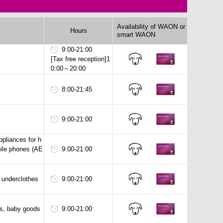
Availability of WAON or
Hours
smart WAON
9:00-21:00
[Tax free reception]1
0:00
～20:00
WAON 利
smart WA
用可能
ON 利用
可能
8:00-21:45
WAON 利
smart WA
用可能
ON 利用
9:00-21:00
可能
WAON 利
smart WA
ppliances for h
用可能
ON 利用
bile phones (AE
9:00-21:00
可能
WAON 利
smart WA
用可能
ON 利用
d underclothes
9:00-21:00
可能
WAON 利
smart WA
用可能
ON 利用
ys, baby goods
9:00-21:00
可能
WAON 利
smart WA