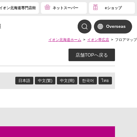
イオン北海道専門店街
ネットスーパー
eショップ
報
Overseas
イオン北海道ホーム
イオン帯広店
フロアマップ
店舗TOPへ戻る
日本語
中文(繁)
中文(簡)
한국어
ไทย