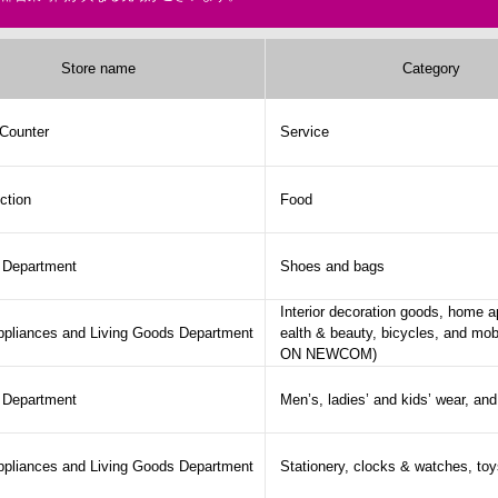
Store name
Category
 Counter
Service
ction
Food
g Department
Shoes and bags
Interior decoration goods, home a
pliances and Living Goods Department
ealth & beauty, bicycles, and mo
ON NEWCOM)
g Department
Men’s, ladies’ and kids’ wear, an
pliances and Living Goods Department
Stationery, clocks & watches, to