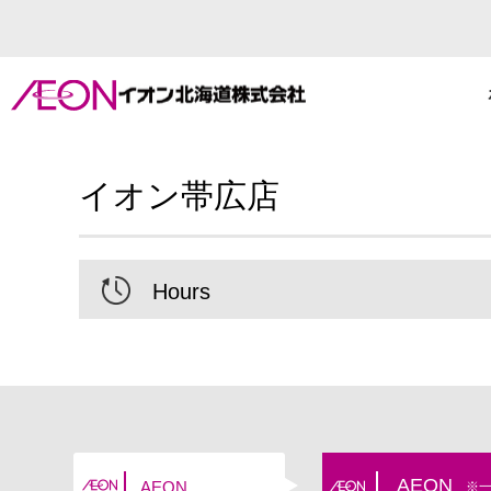
イオン帯広店
Hours
AEON
AEON
※