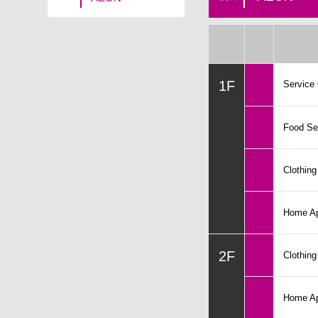
1F
Service
Food Se
Clothin
Home Ap
2F
Clothin
Home Ap