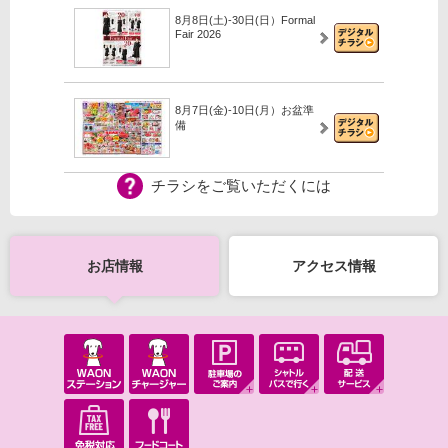
8月8日(土)-30日(日）Formal
Fair 2026
8月7日(金)-10日(月）お盆準
備
チラシをご覧いただくには
8月7日(金)-16日(日)キッズ
SUMMER特集
お店情報
アクセス情報
【iAEONアプリ】イオンのな
つやすみガッチャ！
8月6日(木)-31日(月）2027年
モデル ランドセル