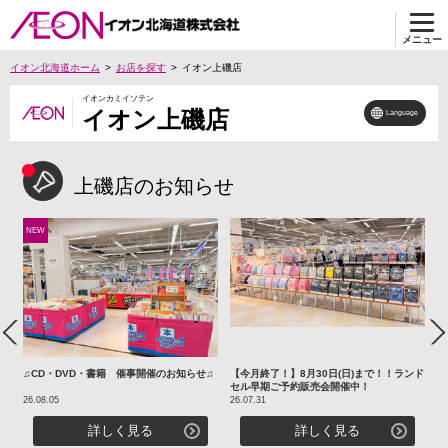
メニュー
イオン北海道ホーム
お店を探す
イオン上磯店
イオンカミイソテン
イオン上磯店
Language
上磯店のお知らせ
NEW
Previous
Ne
ニ
♫CD・DVD・書籍 催事開催のお知らせ♫
【今月終了！】8月30日(日)まで！！ランド
ス
セル早期ご予約販売会開催中！
26.08.05
26.07.31
26
詳しく見る
詳しく見る