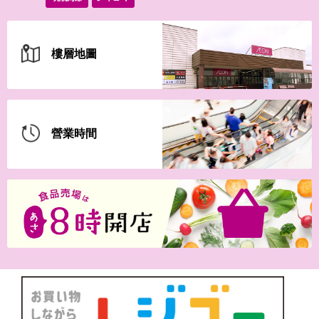
8月1日(土)-16日(日）サマー
フェス
樓層地圖
8月1日(土)-16日(日）2026イ
オンの夏祭
營業時間
【iAEONアプリ】新規登録の
会員さま限定！
7月30日(木)-8月30日(日）最
強王図鑑
7月20日(月・祝)-8月15日(土)
【WEB専用】アレチャレ…