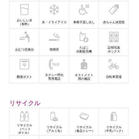
おいしい水
氷・ドライアイス
車椅子貸し出し
赤ちゃん休憩室
（有料）
たばこ
証明写真
おむつ交換台
喫煙所
自動販売機
ボックス
タクシー呼出
オストメイト
郵便ポスト
自転車置場
専用電話
用の施設
リサイクル
リサイクル
リサイクル
リサイクル
リサイクル
（ペット
（アルミ缶）
（食品トレー）
（牛乳パック）
ボトル）