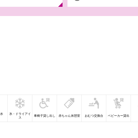
【iAEONアプリ
やすみガッ
8月6日(木)-31日(
デル ラン
水
氷・ドライアイ
車椅子貸し出し
赤ちゃん休憩室
おむつ交換台
ベビーカー貸出
）
ス