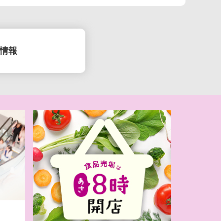
情報
(月）お盆準備
日(日)キッズ
R特集