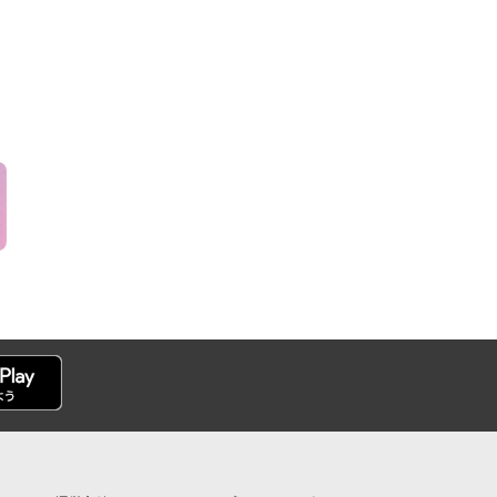
(日）サマーフ
】新規登録の会
定！