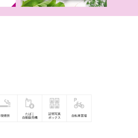
】イオンのなつ
チャ！
月）2027年モ
ドセル
たばこ
証明写真
喫煙所
自転車置場
自動販売機
ボックス