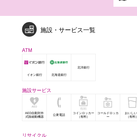
施設・サービス一覧
ATM
北洋銀行
イオン銀行
北海道銀行
施設サービス
AED自動対外
コインロッカー
コールドロッカ
おいしい
公衆電話
式除細動機器
（有料）
ー
（有料
リサイクル