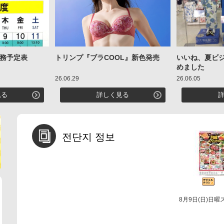
勤務予定表
トリンプ『ブラCOOL』新色発売
いいね、夏ビ
めました
26.06.29
26.06.05
見る
詳しく見る
전단지 정보
8月9日(日)日