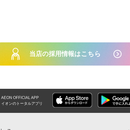
8月1日(土)-16日
ェス
当店の採用情報はこちら
【iAEONアプリ
員さま限
AEON OFFICIAL
APP
イオンの
トータルアプリ