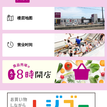
8月1日(土)-16日(日）2026イ
オンの夏祭
楼层地图
【iAEONアプリ】新規登録の
会員さま限定！
营业时间
7月30日(木)-8月30日(日）最
強王図鑑
7月20日(月・祝)-8月15日(土)
【WEB専用】アレチャレ…