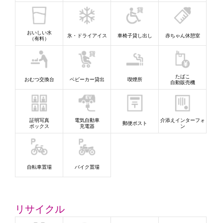
おいしい水
氷・ドライアイス
車椅子貸し出し
赤ちゃん休憩室
（有料）
たばこ
おむつ交換台
ベビーカー貸出
喫煙所
自動販売機
証明写真
電気自動車
介添えインターフォ
郵便ポスト
ボックス
充電器
ン
自転車置場
バイク置場
リサイクル