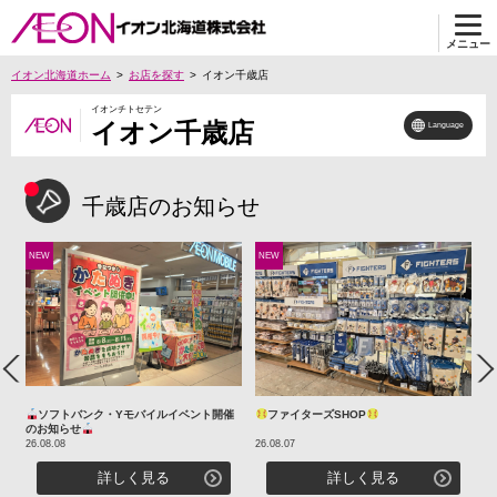
メニュー
イオン北海道ホーム
お店を探す
イオン千歳店
イオンチトセテン
イオン千歳店
Language
千歳店のお知らせ
NEW
NEW
N
Previous
Ne
！
ソフトバンク・Yモバイルイベント開催
ファイターズSHOP
ピ
のお知らせ
26.08.08
26.08.07
26
詳しく見る
詳しく見る