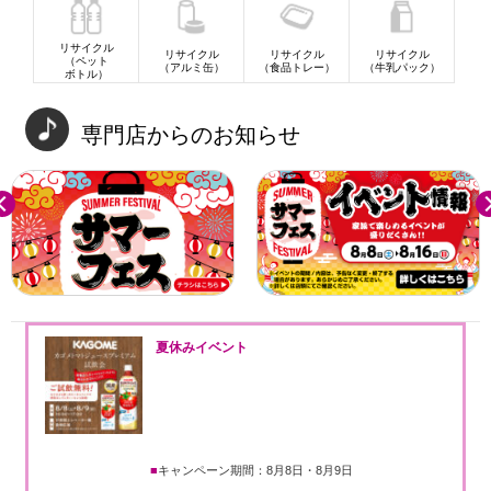
リサイクル
リサイクル
リサイクル
リサイクル
（ペット
（アルミ缶）
（食品トレー）
（牛乳パック）
ボトル）
専門店からのお知らせ
revious
Ne
夏休みイベント
キャンペーン期間：8月8日・8月9日