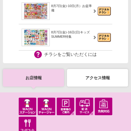
8月7日(金)-10日(月）お盆準
備
8月7日(金)-16日(日)キッズ
SUMMER特集
チラシをご覧いただくには
【iAEONアプリ】イオンのな
つやすみガッチャ！
お店情報
アクセス情報
8月6日(木)-31日(月）2027年
モデル ランドセル
8月1日(土)-16日(日）サマー
フェス