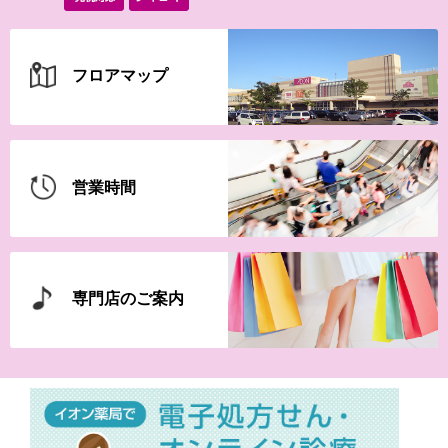
【iAEONアプリ】新規登録の
会員さま限定！
フロアマップ
7月30日(木)-8月30日(日）最
強王図鑑
営業時間
7月20日(月・祝)-8月15日(土)
【WEB専用】アレチャレ…
専門店のご案内