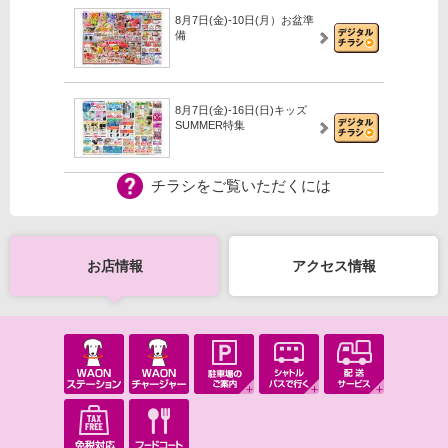
8月7日(金)-10日(月）お盆準
備
8月7日(金)-16日(日)キッズ
SUMMER特集
チラシをご覧いただくには
【iAEONアプリ】イオンのな
つやすみガッチャ！
お店情報
アクセス情報
8月6日(木)-31日(月）2027年
モデル ランドセル
8月1日(土)-16日(日）2026イ
オンの夏祭