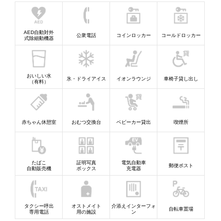
AED自動対外
公衆電話
コインロッカー
コールドロッカー
式除細動機器
おいしい水
氷・ドライアイス
イオンラウンジ
車椅子貸し出し
（有料）
赤ちゃん休憩室
おむつ交換台
ベビーカー貸出
喫煙所
たばこ
証明写真
電気自動車
郵便ポスト
自動販売機
ボックス
充電器
タクシー呼出
オストメイト
介添えインターフォ
自転車置場
専用電話
用の施設
ン