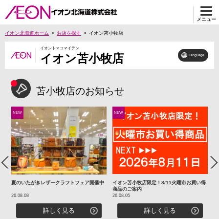
メニュー
イオン北海道ホーム
お店を探す
イオン苫小牧店
イオントマコマイテン
イオン苫小牧店
Language
苫小牧店のお知らせ
NEW
NEW
N
Previous
Ne
利
夏のいたがきレザークラフトフェア開催中
イオン苫小牧店限定！8/11火曜市お買い得
キ
商品のご案内
お
26.08.08
26.08.05
26
詳しく見る
詳しく見る