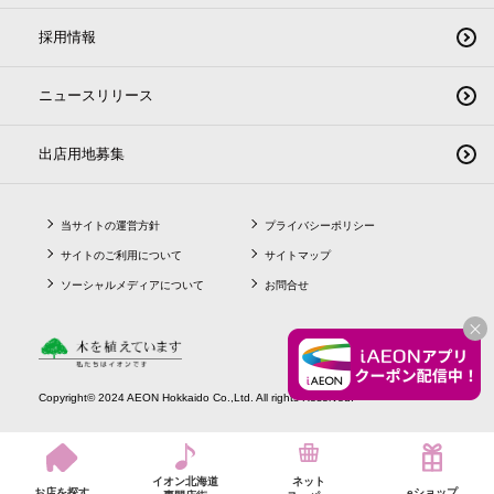
採用情報
ニュースリリース
出店用地募集
当サイトの運営方針
プライバシーポリシー
サイトのご利用について
サイトマップ
ソーシャルメディアについて
お問合せ
CLO
Copyright© 2024 AEON Hokkaido Co.,Ltd. All rights Reserved.
イオン北海道
ネット
お店を探す
eショップ