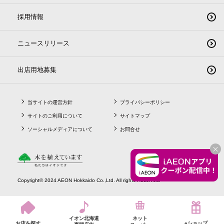
採用情報
ニュースリリース
出店用地募集
当サイトの運営方針
プライバシーポリシー
サイトのご利用について
サイトマップ
ソーシャルメディアについて
お問合せ
CLO
Copyright© 2024 AEON Hokkaido Co.,Ltd. All rights Reserved.
イオン北海道
ネット
お店を探す
eショップ