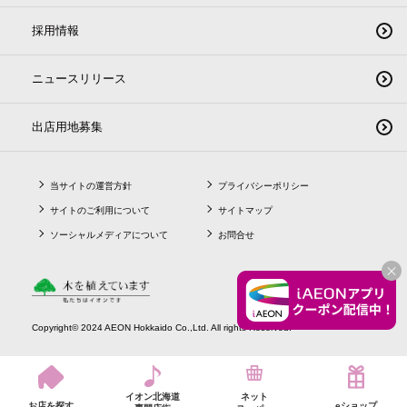
採用情報
ニュースリリース
出店用地募集
当サイトの運営方針
プライバシーポリシー
サイトのご利用について
サイトマップ
ソーシャルメディアについて
お問合せ
CLO
Copyright© 2024 AEON Hokkaido Co.,Ltd. All rights Reserved.
イオン北海道
ネット
お店を探す
eショップ