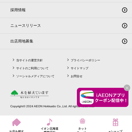
採用情報
ニュースリリース
出店用地募集
当サイトの運営方針
プライバシーポリシー
サイトのご利用について
サイトマップ
ソーシャルメディアについて
お問合せ
CLO
Copyright© 2024 AEON Hokkaido Co.,Ltd. All rights Reserved.
イオン北海道
ネット
お店を探す
eショップ