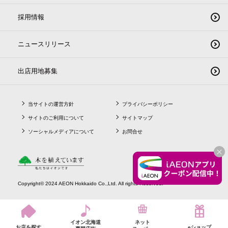
採用情報
ニュースリリース
出店用地募集
当サイトの運営方針
プライバシーポリシー
サイトのご利用について
サイトマップ
ソーシャルメディアについて
お問合せ
CLO
Copyright© 2024 AEON Hokkaido Co.,Ltd. All rights Reserved.
イオン北海道
ネット
お店を探す
eショップ