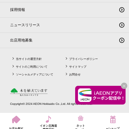
採用情報
ニュースリリース
出店用地募集
当サイトの運営方針
プライバシーポリシー
サイトのご利用について
サイトマップ
ソーシャルメディアについて
お問合せ
CLO
Copyright© 2024 AEON Hokkaido Co.,Ltd. All rights Reserved.
イオン北海道
ネット
お店を探す
eショップ