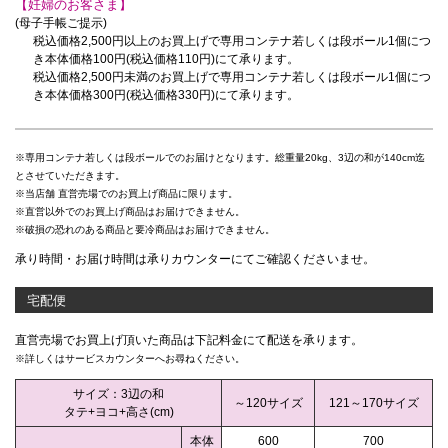
【妊婦のお客さま】
(母子手帳ご提示)
税込価格2,500円以上のお買上げで
専用コンテナ若しくは段ボール1個につ
き本体価格100円(税込価格110円)にて承ります。
税込価格2,500円未満のお買上げで
専用コンテナ若しくは段ボール1個につ
き本体価格300円(税込価格330円)にて承ります。
※専用コンテナ若しくは段ボールでのお届けとなります。総重量20kg、3辺の和が140cm迄
とさせていただきます。
※当店舗 直営売場でのお買上げ商品に限ります。
※直営以外でのお買上げ商品はお届けできません。
※破損の恐れのある商品と要冷商品はお届けできません。
承り時間・お届け時間は承りカウンターにてご確認くださいませ。
宅配便
直営売場でお買上げ頂いた商品は下記料金にて配送を承ります。
※詳しくはサービスカウンターへお尋ねください。
サイズ：3辺の和
～120サイズ
121～170サイズ
タテ+ヨコ+高さ(cm)
本体
600
700