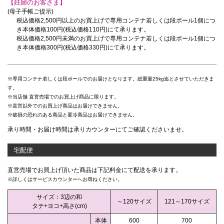
【妊婦のお客さま】
(母子手帳ご提示)
税込価格2,500円以上のお買上げで
専用コンテナ若しくは段ボール1個につ
き本体価格100円(税込価格110円)にて承ります。
税込価格2,500円未満のお買上げで
専用コンテナ若しくは段ボール1個につ
き本体価格300円(税込価格330円)にて承ります。
※専用コンテナ若しくは段ボールでのお届けとなります。総重量25kg迄とさせていただきま
す。
※当店舗 直営売場でのお買上げ商品に限ります。
※直営以外でのお買上げ商品はお届けできません。
※破損の恐れのある商品と要冷商品はお届けできません。
承り時間・お届け時間は承りカウンターにてご確認くださいませ。
宅配便
直営売場でお買上げ頂いた商品は下記料金にて配送を承ります。
※詳しくはサービスカウンターへお尋ねください。
サイズ：3辺の和
～120サイズ
121～170サイズ
タテ+ヨコ+高さ(cm)
本体
600
700