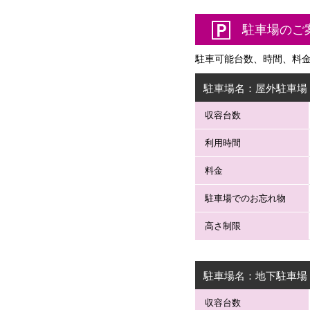
駐車場のご
駐車可能台数、時間、料
駐車場名：屋外駐車場
収容台数
利用時間
料金
駐車場
での
お忘れ物
高さ制限
駐車場名：
地下駐車場
収容台数