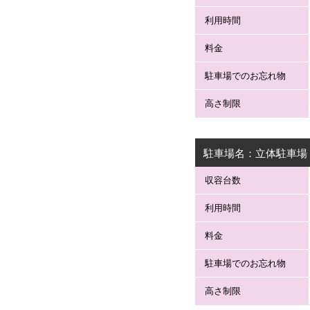
利用時間
料金
駐車場
での
お忘れ物
高さ制限
駐車場名：立体駐車場
収容台数
利用時間
料金
駐車場
での
お忘れ物
高さ制限