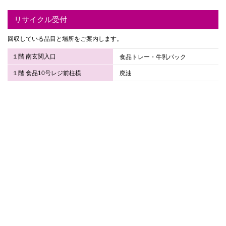
リサイクル受付
回収している品目と場所をご案内します。
１階 南玄関入口
食品トレー・牛乳パック
１階 食品10号レジ前柱横
廃油