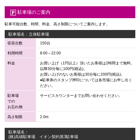
駐車場のご案内
駐車可能台数、時間、料金、高さ制限についてご案内します。
駐車場名：立体駐車場
収容台数
150台
利用時間
8:00～22:00
料金
お買い上げ（1円以上）頂いたお客様は2時間まで無料。
以降30分毎に100円(税込)。
お買い上げのないお客様は30分毎に200円(税込)。
●駐車券のスタンプ押印については各売場にお申し出く
ださい。
駐車場
サービスカウンターまでお問い合わせください。
での
お忘れ物
高さ制限
2.0m
駐車場名：
(株)高雄駐車場 イオン契約第3駐車場