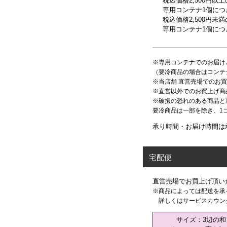
税込価格2,500円以
専用コンテナ1個につき
税込価格2,500円未
専用コンテナ1個につき
※専用コンテナでのお届け
（要冷商品の場合はコンテナ
※当店舗 直営売場でのお
※直営以外でのお買上げ商
※破損の恐れのある商品と
要冷商品は一部を除き、1コ
承り時間・お届け時間は
宅配便
直営売場でお買上げ頂い
※商品によっては配送を承
詳しくはサービスカウン
サイズ：3辺の和