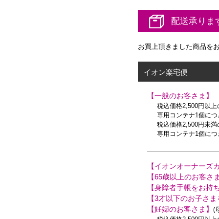
配送承りま
お買上頂きました商品を
イオン楽宅便
【一般のお客さま】
税込価格2,500円以
専用コンテナ1個につき
税込価格2,500円未
専用コンテナ1個につき
【イオンオーナーズ
【65歳以上のお客さ
【身障者手帳をお持
【3才以下のお子さま
【妊婦のお客さま】
(