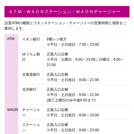
ＡＴＭ・ＷＡＯＮステーション・ＷＡＯＮチャージャー
設置ATMの種類とワオンステーション・チャージャーの営業時間と場所をご
案内します。
ATM
イオン銀行
9番レジ後方
※平日・土日祝日：7:00～23:00
ゆうちょ銀
正面入口左横
行
※平日・土曜日：9:00～23:00／日曜日：9:00～
21:00
北海道銀行
正面入口左横
※平日・土日祝日：9:00～21:00
北洋銀行
正面入口左横
※平日・土日祝日：9:00～21:00
(第三土曜日のみ午後6:00まで)
WAON
チャージャ
正面入口右横
ー
※平日・土日祝日：9:00～23:00
ステーショ
正面入口右横
ン
※平日・土日祝日：9:00～23:00