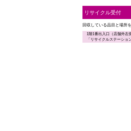
リサイクル受付
回収している品目と場所
1階1番出入口（店舗外左
「リサイクルステーショ