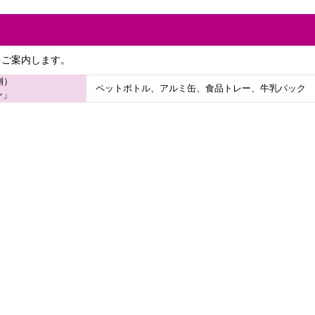
をご案内します。
側）
ペットボトル、アルミ缶、食品トレー、牛乳パック
ン」