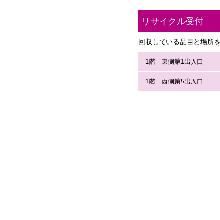
リサイクル受付
回収している品目と場所
1階 東側第1出入口
1階 西側第5出入口