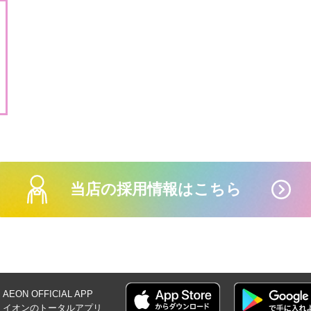
7月30日(木)-8月
王図鑑
7月20日(月・祝)-
【WEB専用】ア
当店の採用情報はこちら
AEON OFFICIAL
APP
イオンの
トータルアプリ