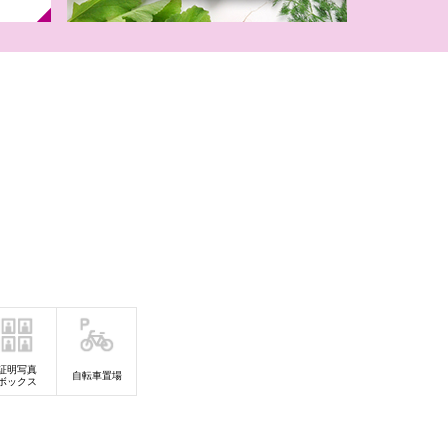
】イオンのなつ
チャ！
月）2027年モ
ドセル
証明写真
自転車置場
ボックス