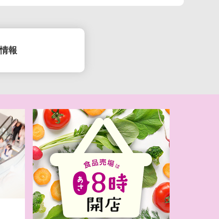
情報
(月）お盆準備
日(日)キッズ
R特集