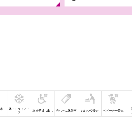
【iAEONアプリ
やすみガッ
8月6日(木)-31日(
デル ラン
水
氷・ドライアイ
車椅子貸し出し
赤ちゃん休憩室
おむつ交換台
ベビーカー貸出
）
ス