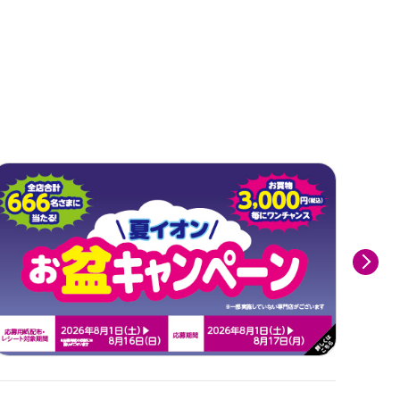
(日）サマーフ
】新規登録の会
定！
Next