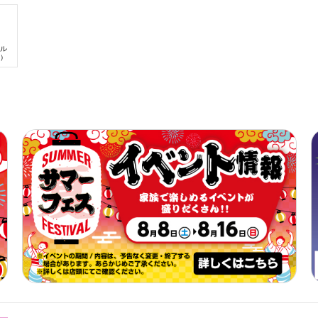
8月1日(土)-16日
ェス
ル
）
【iAEONアプリ
員さま限