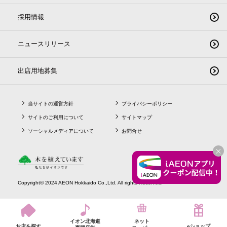
採用情報
ニュースリリース
出店用地募集
当サイトの運営方針
プライバシーポリシー
サイトのご利用について
サイトマップ
ソーシャルメディアについて
お問合せ
CLO
Copyright© 2024 AEON Hokkaido Co.,Ltd. All rights Reserved.
イオン北海道
ネット
お店を探す
eショップ